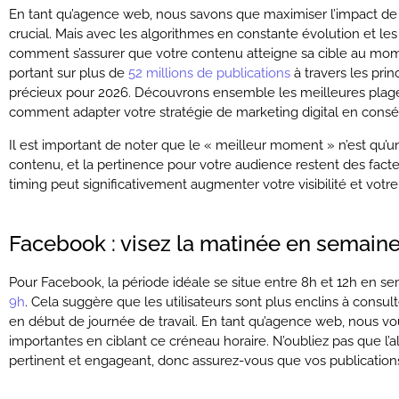
En tant qu’agence web, nous savons que maximiser l’impact de v
crucial. Mais avec les algorithmes en constante évolution et les 
comment s’assurer que votre contenu atteigne sa cible au mom
portant sur plus de
52 millions de publications
à travers les pri
précieux pour 2026. Découvrons ensemble les meilleures plages
comment adapter votre stratégie de marketing digital en cons
Il est important de noter que le « meilleur moment » n’est qu’u
contenu, et la pertinence pour votre audience restent des fact
timing peut significativement augmenter votre visibilité et votre
Facebook : visez la matinée en semain
Pour Facebook, la période idéale se situe entre 8h et 12h en s
9h
. Cela suggère que les utilisateurs sont plus enclins à cons
en début de journée de travail. En tant qu’agence web, nous v
importantes en ciblant ce créneau horaire. N’oubliez pas que l
pertinent et engageant, donc assurez-vous que vos publication